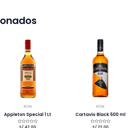
cionados
RON
RON
Appleton Special 1 Lt
Cartavio Black 500 ml
S/
42.00
S/
22.00
Valorado
Valorado