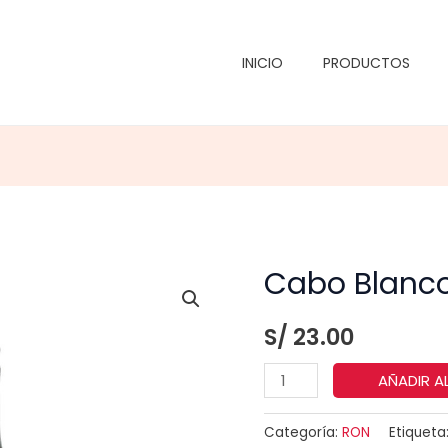
INICIO
PRODUCTOS
Cabo Blanco
S/
23.00
Cabo
AÑADIR A
Blanco
Black
Categoría:
RON
Etiqueta