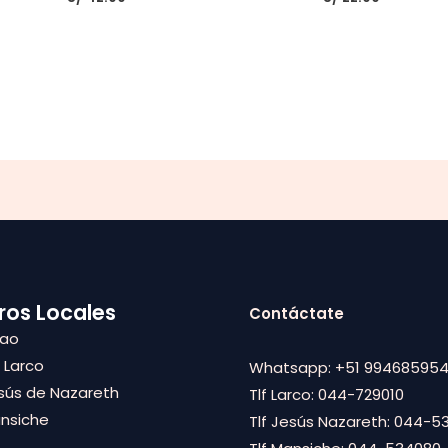
con
con
0
0
de
de
5
5
ros Locales
Contáctate
pao
. Larco
Whatsapp: +51 99468595
sús de Nazareth
Tlf Larco: 044-729010
ansiche
Tlf Jesús Nazareth: 044-5