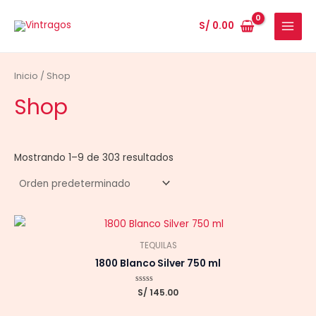
Ir
al
S/
0.00
MAIN
contenido
MENU
Inicio
/ Shop
Shop
Mostrando 1–9 de 303 resultados
TEQUILAS
1800 Blanco Silver 750 ml
Valorado
S/
145.00
con
0
de