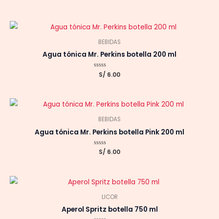
con
0
de
5
BEBIDAS
Agua tónica Mr. Perkins botella 200 ml
Valorado
S/
6.00
con
0
de
5
BEBIDAS
Agua tónica Mr. Perkins botella Pink 200 ml
Valorado
S/
6.00
con
0
de
5
LICOR
Aperol Spritz botella 750 ml