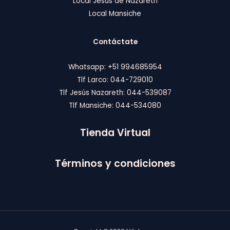
Local Jesús de Nazareth
S
1
Local Mansiche
/
2
T
5
1
.
A
3
0
Contáctate
0
0
.
.
0
Whatsapp: +51 994685954
0
Tlf Larco: 044-729010
.
Tlf Jesús Nazareth: 044-539087
Tlf Mansiche: 044-534080
Tienda Virtual
Términos y condiciones