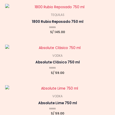
5
TEQUILAS
1800 Rubio Reposado 750 ml
Valorado
S/
145.00
con
0
de
5
VODKA
Absolute Clásico 750 ml
Valorado
S/
59.00
con
0
de
5
VODKA
Absolute Lime 750 ml
Valorado
S/
59.00