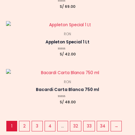
Valorado
S/
69.00
con
0
de
5
RON
Appleton Special 1 Lt
Valorado
S/
42.00
con
0
de
5
RON
Bacardi Carta Blanca 750 ml
Valorado
S/
48.00
con
0
de
5
1
2
3
4
…
32
33
34
→