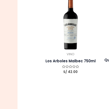
VINO
Qu
Los Arboles Malbec 750ml
S/
42.00
Valorado
con
0
de
5