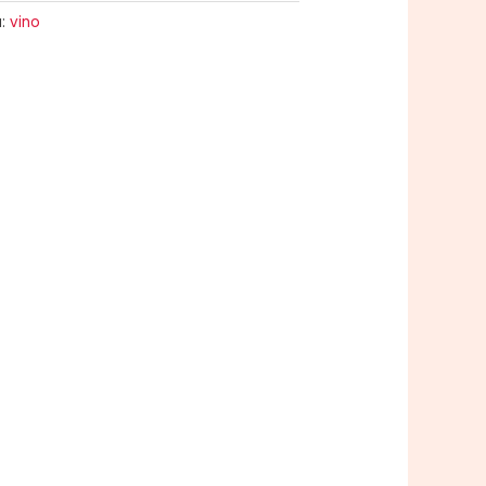
a:
vino