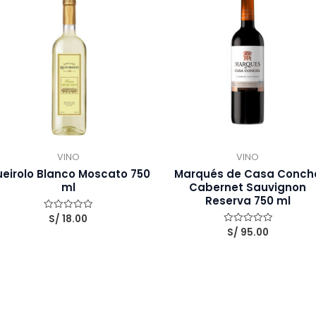
VINO
VINO
eirolo Blanco Moscato 750
Marqués de Casa Conch
ml
Cabernet Sauvignon
Reserva 750 ml
S/
18.00
Valorado
con
S/
95.00
Valorado
0
con
de
0
5
de
5