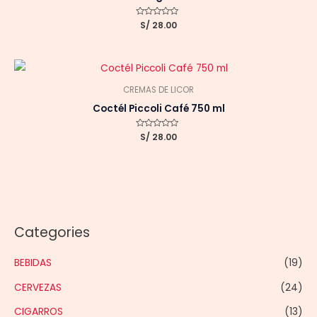
Valorado
S/
28.00
con
0
de
5
CREMAS DE LICOR
Coctél Piccoli Café 750 ml
Valorado
S/
28.00
con
0
de
5
Categories
BEBIDAS
(19)
CERVEZAS
(24)
CIGARROS
(13)