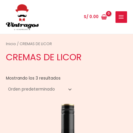
Ir
al
S/
0.00
contenido
MAIN
MENU
Inicio
/ CREMAS DE LICOR
CREMAS DE LICOR
Mostrando los 3 resultados