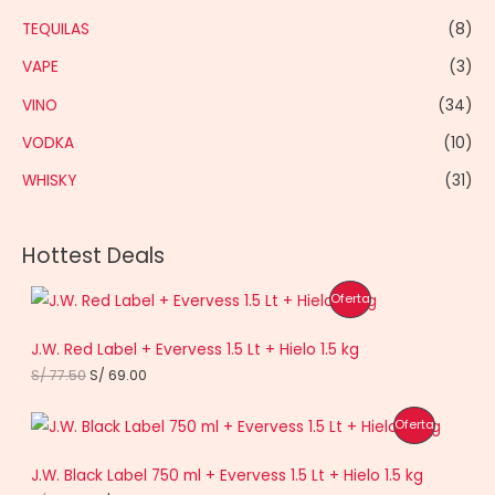
TEQUILAS
(8)
VAPE
(3)
VINO
(34)
VODKA
(10)
WHISKY
(31)
Hottest Deals
P
Oferta
R
J.W. Red Label + Evervess 1.5 Lt + Hielo 1.5 kg
O
E
E
S/
77.50
S/
69.00
l
l
D
p
p
P
Oferta
r
r
U
e
e
R
c
c
J.W. Black Label 750 ml + Evervess 1.5 Lt + Hielo 1.5 kg
C
i
i
O