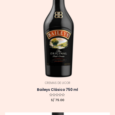
CREMAS DE LICOR
Baileys Clásico 750 ml
Valorado
S/
75.00
con
0
de
5