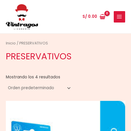
Ir
al
S/
0.00
contenido
MAIN
MENU
Inicio
/ PRESERVATIVOS
PRESERVATIVOS
Mostrando los 4 resultados