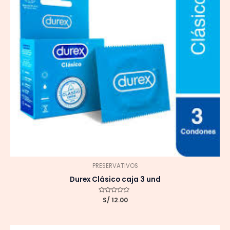
PRESERVATIVOS
Durex Clásico caja 3 und
Valorado
S/
12.00
con
0
de
5