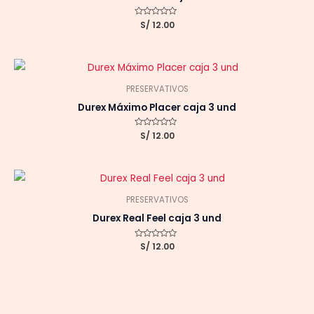
Valorado
S/
12.00
con
0
de
5
PRESERVATIVOS
Durex Máximo Placer caja 3 und
Valorado
S/
12.00
con
0
de
5
PRESERVATIVOS
Durex Real Feel caja 3 und
Valorado
S/
12.00
con
0
de
5