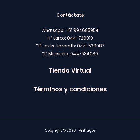
5
1
.
A
3
0
Contáctate
0
0
.
.
0
Whatsapp: +51 994685954
0
Tlf Larco: 044-729010
.
Tlf Jesús Nazareth: 044-539087
Tlf Mansiche: 044-534080
Tienda Virtual
Términos y condiciones
Copyright © 2026 | Vintragos