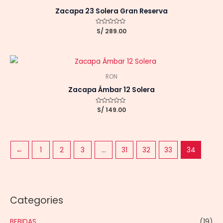
Zacapa 23 Solera Gran Reserva
Valorado
S/
289.00
con
0
de
5
RON
Zacapa Ámbar 12 Solera
Valorado
S/
149.00
con
0
de
5
←
1
2
3
…
31
32
33
34
Categories
BEBIDAS
(19)