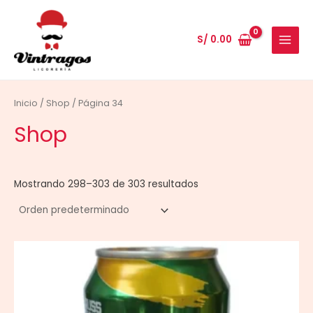
Ir
al
S/
0.00
contenido
MAIN
MENU
Inicio
/
Shop
/ Página 34
Shop
Mostrando 298–303 de 303 resultados