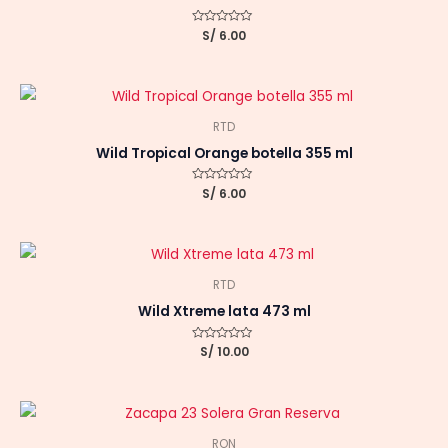
Valorado
S/
6.00
con
0
de
5
RTD
Wild Tropical Orange botella 355 ml
Valorado
S/
6.00
con
0
de
5
RTD
Wild Xtreme lata 473 ml
Valorado
S/
10.00
con
0
de
5
RON