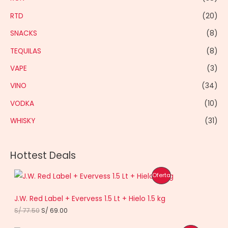
RTD
(20)
SNACKS
(8)
TEQUILAS
(8)
VAPE
(3)
VINO
(34)
VODKA
(10)
WHISKY
(31)
Hottest Deals
P
Oferta
R
J.W. Red Label + Evervess 1.5 Lt + Hielo 1.5 kg
O
E
E
S/
77.50
S/
69.00
l
l
D
p
p