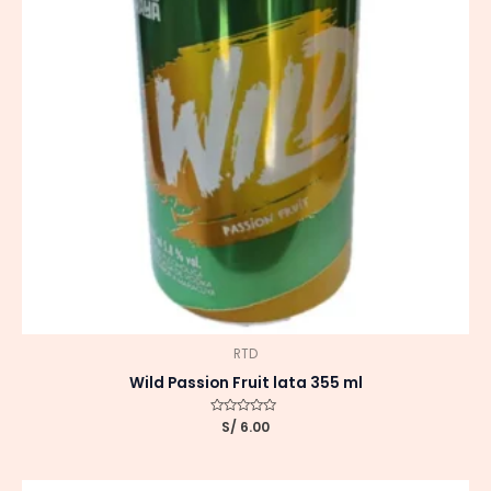
RTD
Wild Passion Fruit lata 355 ml
Valorado
S/
6.00
con
0
de
5