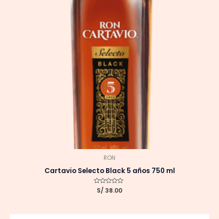
RON
Cartavio Selecto Black 5 años 750 ml
Valorado
S/
38.00
con
0
de
5