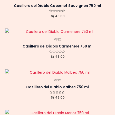
Casillero del Diablo Cabernet Sauvignon 750 ml
Valorado
S/
45.00
con
0
de
5
VINO
Casillero del Diablo Carmenere 750 ml
Valorado
S/
45.00
con
0
de
5
VINO
Casillero del Diablo Malbec 750 ml
Valorado
S/
45.00
con
0
de
5