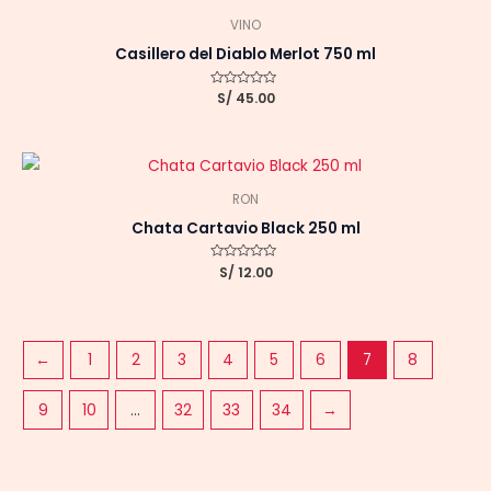
VINO
Casillero del Diablo Merlot 750 ml
Valorado
S/
45.00
con
0
de
5
RON
Chata Cartavio Black 250 ml
Valorado
S/
12.00
con
0
de
5
←
1
2
3
4
5
6
7
8
9
10
…
32
33
34
→