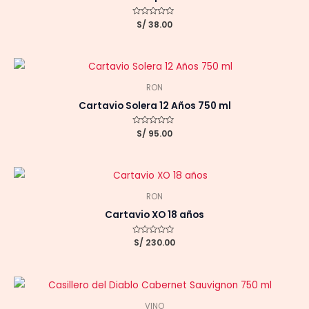
Valorado
S/
38.00
con
0
de
5
RON
Cartavio Solera 12 Años 750 ml
Valorado
S/
95.00
con
0
de
5
RON
Cartavio XO 18 años
Valorado
S/
230.00
con
0
de
5
VINO