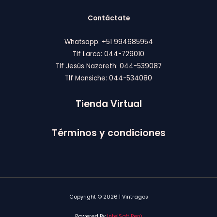
5
1
.
A
3
0
Contáctate
0
0
.
.
0
Whatsapp: +51 994685954
0
Tlf Larco: 044-729010
.
Tlf Jesús Nazareth: 044-539087
Tlf Mansiche: 044-534080
Tienda Virtual
Términos y condiciones
Copyright © 2026 | Vintragos
Powered By
IntelSoft Perú