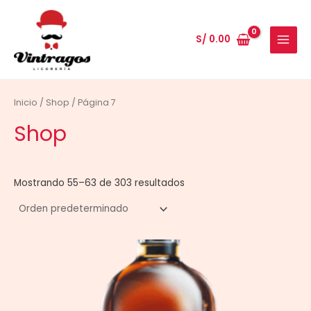
Ir
al
S/
0.00
contenido
MAIN
MENU
Inicio
/
Shop
/ Página 7
Shop
Mostrando 55–63 de 303 resultados